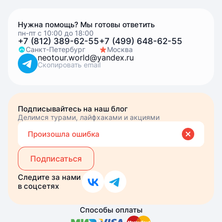
Нужна помощь? Мы готовы ответить
пн-пт с 10:00 до 18:00
+7 (812) 389-62-55
+7 (499) 648-62-55
Санкт-Петербург
Москва
neotour.world@yandex.ru
Скопировать email
Подписывайтесь на наш блог
Делимся турами, лайфхаками и акциями
Вве
Вы подписались
Произошла ошибка
эле
почт
Подписаться
Следите за нами
в соцсетях
Способы оплаты