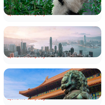
Чэнду
Чжанцзяцзе
Фужон
Фенхуан
Цена по запросу
Китай
Поездка в Пекин и Гонконг
Пекин
Гонконг
Цена по запросу
Китай
Пекин и Великая Китайская стена
Пекин
Цена по запросу