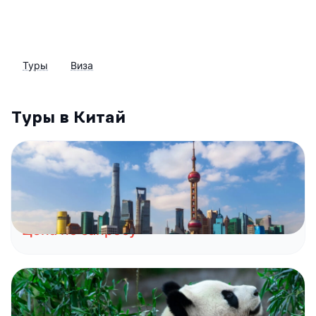
Туры
Виза
Туры в Китай
Китай
Шанхай и Горы Тяньцзы
Шанхай
Сучжоу
Чжанцзяцзе
Пекин
Цена по запросу
Китай
Путешествие к пандам