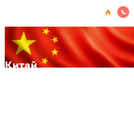
Китай
Обширная страна с величественными горами, равнинами
и реками. Её ландшафт разнообразен: от заснеженных
вершин Тибета до тропических лесов на юге. Здесь
выражены все четыре времени года, и каждый сезон
раскрывает Китай по-новому. Страна бережно хранит
наследие древней архитектуры, философии и каллиграфии.
На её территории расположено более 50 объектов
Всемирного наследия ЮНЕСКО.