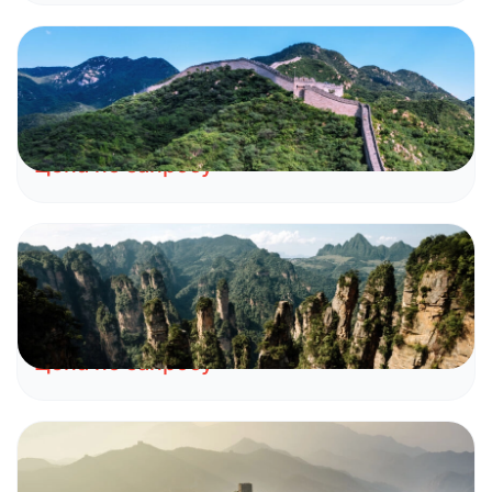
Китай
Пекин — древняя столица Китая
Пекин
Цена по запросу
Китай
Жемчужина Востока и горы Тяньцзы
Шанхай
Сучжоу
Чжанцзяцзе
Пекин
Цена по запросу
Китай
Пекин — древняя столица Китая