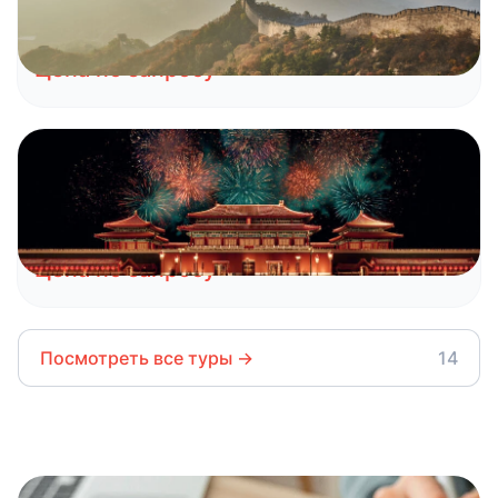
Пекин
Цена по запросу
Китай
Новый год в Китае 2026
Шанхай
Сучжоу
Сиань
Пекин
Цена по запросу
Посмотреть все туры
→
14