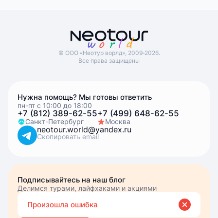
© ООО «Неотур ворлд», 2009‑2026.
Все права защищены
Нужна помощь? Мы готовы ответить
пн-пт с 10:00 до 18:00
+7 (812) 389-62-55
+7 (499) 648-62-55
Санкт-Петербург
Москва
neotour.world@yandex.ru
Скопировать email
Подписывайтесь на наш блог
Делимся турами, лайфхаками и акциями
Вве
Вы подписались
Произошла ошибка
эле