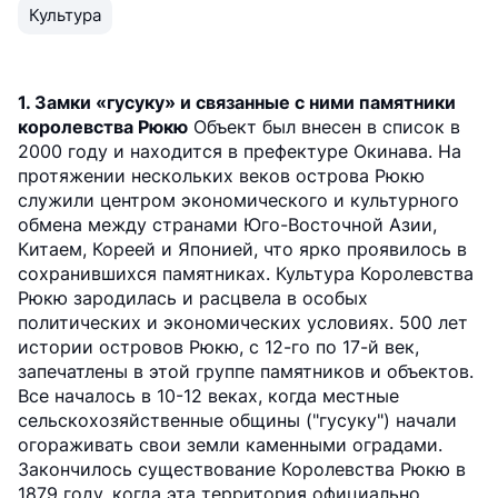
Культура
1. Замки «гусуку» и связанные с ними памятники
королевства Рюкю
Объект был внесен в список в
2000 году и находится в префектуре Окинава. На
протяжении нескольких веков острова Рюкю
служили центром экономического и культурного
обмена между странами Юго-Восточной Азии,
Китаем, Кореей и Японией, что ярко проявилось в
сохранившихся памятниках. Культура Королевства
Рюкю зародилась и расцвела в особых
политических и экономических условиях. 500 лет
истории островов Рюкю, с 12-го по 17-й век,
запечатлены в этой группе памятников и объектов.
Все началось в 10-12 веках, когда местные
сельскохозяйственные общины ("гусуку") начали
огораживать свои земли каменными оградами.
Закончилось существование Королевства Рюкю в
1879 году, когда эта территория официально