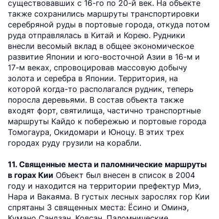
существовавших с 16-го по 20-й век. На объекте
также сохранились маршруты транспортировки
серебряной руды в портовые города, откуда потом
руда отправлялась в Китай и Корею. Рудники
внесли весомый вклад в общее экономическое
развитие Японии и юго-восточной Азии в 16-м и
17-м веках, спровоцировав массовую добычу
золота и серебра в Японии. Территория, на
которой когда-то располагался рудник, теперь
поросла деревьями. В состав объекта также
входят форт, святилища, частично транспортные
маршруты Кайдо к побережью и портовые города
Томогаура, Окидомари и Юноцу. В этих трех
городах руду грузили на корабли.
11. Священные места и паломнические маршруты
в горах Кии
Объект был внесен в список в 2004
году и находится на территории префектур Миэ,
Нара и Вакаяма. В густых лесных зарослях гор Кии
спрятаны 3 священных места: Ёсино и Оминэ,
Кумано Сандзан, Коясан. Паломнические