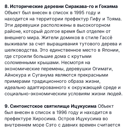
8. Исторические деревни Сиракава-го и Гокаяма
Объект был внесен в список в 1995 году и
находится на территории префектур Гифу и Тояма.
Эти деревушки расположены в высокогорном
районе, который долгое время был отделен от
внешнего мира. Жители домиков в стиле Гассё
выживали за счет выращивания тутового дерева и
шелководства. Это единственное место в Японии,
где строили большие дома с крутыми
соломенными крышами. Несмотря на
экономические перемены, деревушки Огимати,
Айнокура и Суганума являются прекрасными
примерами традиционного образа жизни,
идеально адаптированного к окружающей среде и
социально-экономическим условиям жизни людей.
9. Синтоистское святилище Ицукусима
Объект
был внесен в список в 1996 году и находится в
префектуре Хиросима. Остров Ицукусима во
внутреннем море Сэто с давних времен считается