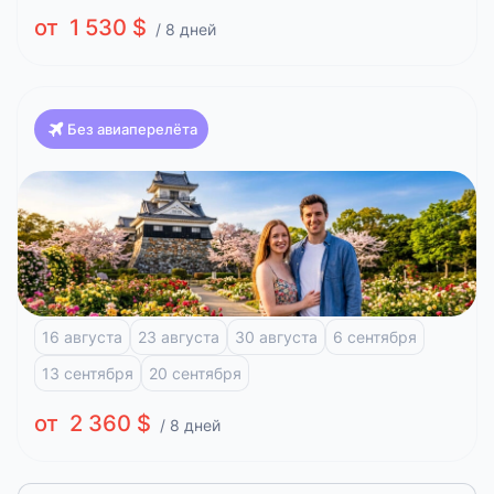
от 1 530 $
/ 8 дней
Без авиаперелёта
Япония
Классика Японии и отдых на побережье (Токио-
Осака)
Токио
Фудзи-Кавагучико
Атами
Киото
Осака
16 августа
23 августа
30 августа
6 сентября
13 сентября
20 сентября
от 2 360 $
/ 8 дней