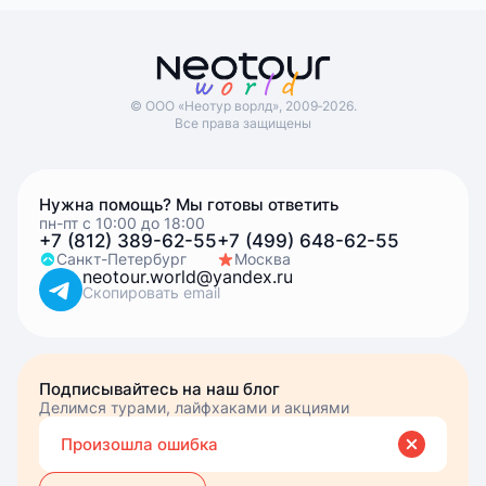
© ООО «Неотур ворлд», 2009‑2026.
Все права защищены
Нужна помощь? Мы готовы ответить
пн-пт с 10:00 до 18:00
+7 (812) 389-62-55
+7 (499) 648-62-55
Санкт-Петербург
Москва
neotour.world@yandex.ru
Скопировать email
Подписывайтесь на наш блог
Делимся турами, лайфхаками и акциями
Вве
Вы подписались
Произошла ошибка
эле
почт