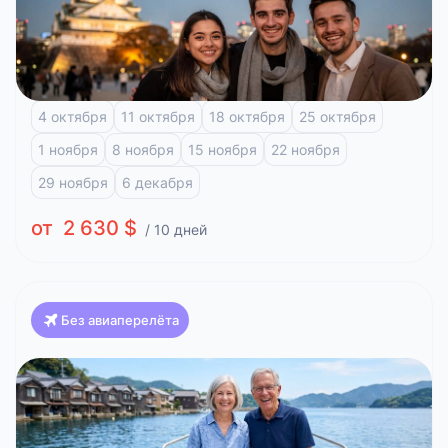
Красоты Японии, Клёны (Токио-Осака)
Токио
Фудзи-Кавагучико
Киото
Арасияма
Хиросима
4 октября
11 октября
18 октября
25 октября
1 ноября
8 ноября
15 ноября
22 ноября
29 ноября
6 декабря
от 2 630 $
/ 10 дней
Без авиаперелёта
Япония
Путешествие по Японии
Токио
Фудзи-Кавагучико
Атами
Киото