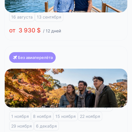
Хиросима
Кобэ
Киносаки
Аманохасидате
16 августа
13 сентября
от 3 930 $
/ 12 дней
Без авиаперелёта
Япония
Токио, 8 дней
Токио
Фудзи-Кавагучико
4 октября
11 октября
18 октября
25 октября
1 ноября
8 ноября
15 ноября
22 ноября
29 ноября
6 декабря