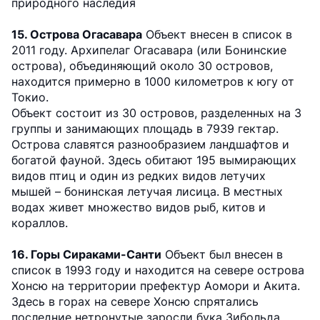
природного наследия
15. Острова Огасавара
Объект внесен в список в
2011 году. Архипелаг Огасавара (или Бонинские
острова), объединяющий около 30 островов,
находится примерно в 1000 километров к югу от
Токио.
Объект состоит из 30 островов, разделенных на 3
группы и занимающих площадь в 7939 гектар.
Острова славятся разнообразием ландшафтов и
богатой фауной. Здесь обитают 195 вымирающих
видов птиц и один из редких видов летучих
мышей – бонинская летучая лисица. В местных
водах живет множество видов рыб, китов и
кораллов.
16. Горы Сираками-Санти
Объект был внесен в
список в 1993 году и находится на севере острова
Хонсю на территории префектур Аомори и Акита.
Здесь в горах на севере Хонсю спрятались
последние нетронутые заросли бука Зибольда,