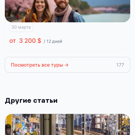
Расцвет сакуры
Токио
Камакура
Никко
Нара
Киото
Канадзава
Мацумото
Кавагутико
30 марта
от 3 200 $
/ 12 дней
Посмотреть все туры
→
177
Другие статьи