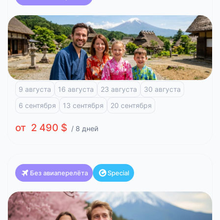
Япония
Классика Японии и отдых на побережье (Токио-
Токио)
Токио
Фудзи-Кавагучико
Атами
Киото
9 августа
16 августа
23 августа
30 августа
6 сентября
13 сентября
20 сентября
от 2 490 $
/ 8 дней
Без авиаперелёта
Special
Япония