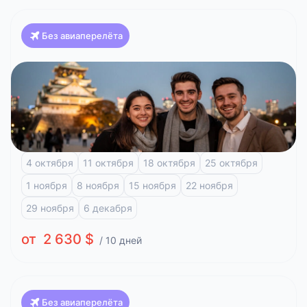
Без авиаперелёта
Япония
Красоты Японии, Клёны (Токио-Осака)
Токио
Фудзи-Кавагучико
Киото
Арасияма
Хиросима
4 октября
11 октября
18 октября
25 октября
1 ноября
8 ноября
15 ноября
22 ноября
29 ноября
6 декабря
от 2 630 $
/ 10 дней
Без авиаперелёта