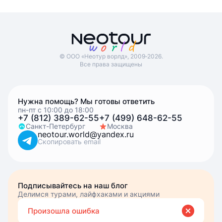
© ООО «Неотур ворлд», 2009‑2026.
Все права защищены
Нужна помощь? Мы готовы ответить
пн-пт с 10:00 до 18:00
+7 (812) 389-62-55
+7 (499) 648-62-55
Санкт-Петербург
Москва
neotour.world@yandex.ru
Скопировать email
Подписывайтесь на наш блог
Делимся турами, лайфхаками и акциями
Вве
Вы подписались
Произошла ошибка
эле