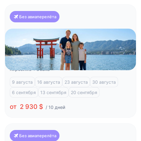
Без авиаперелёта
Япония
Красоты Японии и отдых на побережье (Токио-
Осака)
Токио
Фудзи-Кавагучико
Атами
Киото
Хиросима
Осака
9 августа
16 августа
23 августа
30 августа
6 сентября
13 сентября
20 сентября
от 2 930 $
/ 10 дней
Без авиаперелёта