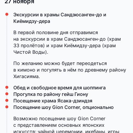
27 ноября
Экскурсии в храмы Сандзюсанген-до и
Киёмидзу-дера
В первой половине дня отправимся
на экскурсии в храм Сандзюсанген-до (храм
33 пролётов) и храм Киёмидзу-дера (храм
Чистой Воды).
По желанию можно будет переодеться
в кимоно и погулять в нём по древнему району
Хигасияма.
Обед и свободное время для шоппинга
Прогулка по району гейш Гиону
Посещение храма Ясака-дзиндзя
Посещение шоу Gion Corner, опционально
Возможно посещение шоу Gion Corner
с представлением основных японских
искусств: чайной церемонии, икебаны, игры