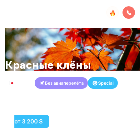
Красные клёны
Япония
Без авиаперелёта
Special
Токио
Камакура
Нара
Осака
Киото
Химедзи
Миядзима
Хиросима
Хаконе
от 3 200 $