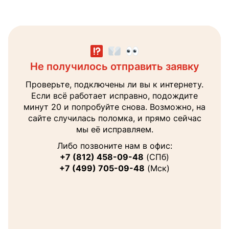
Не получилось отправить заявку
Заявка направлена менеджеру
Получите консультацию
Наш менеджер поможет вам с выбором тура
Проверьте, подключены ли вы к интернету.
В ближайшее время перезвоним на
и ответит на все интересующие вопросы.
Если всё работает исправно, подождите
указанный вами номер
минут 20 и попробуйте снова. Возможно, на
Ваше
сайте случилась поломка, и прямо сейчас
имя
мы её исправляем.
Теле
Либо позвоните нам в офис:
+7 (812) 458-09-48
(СПб)
+7 (499) 705-09-48
(Мск)
Email
Я соглашаюсь на
обработку персональных
данных