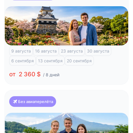
Япония
Классика Японии и отдых на побережье (Токио-
Осака)
Токио
Фудзи-Кавагучико
Атами
Киото
Осака
9 августа
16 августа
23 августа
30 августа
6 сентября
13 сентября
20 сентября
от 2 360 $
/ 8 дней
Без авиаперелёта
Япония
Красоты Японии и отдых на побережье (Токио-