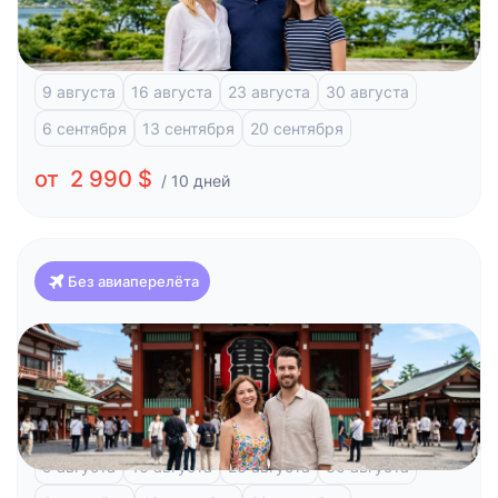
Токио)
Токио
Фудзи-Кавагучико
Атами
Киото
Хиросима
9 августа
16 августа
23 августа
30 августа
6 сентября
13 сентября
20 сентября
от 2 990 $
/ 10 дней
Без авиаперелёта
Япония
Токио, 8 дней и отдых на побережье
Токио
Фудзи-Кавагучико
Атами
9 августа
16 августа
23 августа
30 августа