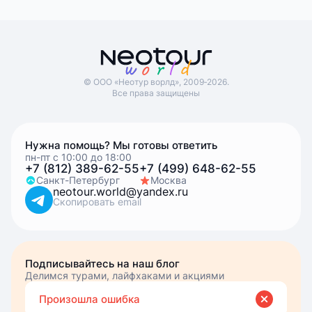
© ООО «Неотур ворлд», 2009‑2026.
Все права защищены
Нужна помощь? Мы готовы ответить
пн-пт с 10:00 до 18:00
+7 (812) 389-62-55
+7 (499) 648-62-55
Санкт-Петербург
Москва
neotour.world@yandex.ru
Скопировать email
Подписывайтесь на наш блог
Делимся турами, лайфхаками и акциями
Вве
Вы подписались
Произошла ошибка
эле