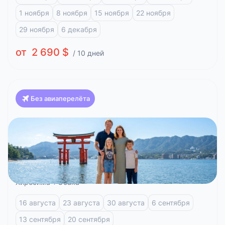
1 ноября
8 ноября
15 ноября
22 ноября
29 ноября
6 декабря
от 2 690 $
/ 10 дней
Без авиаперелёта
Япония
Красоты Японии и отдых на побережье (Токио-
Осака)
Токио
Фудзи-Кавагучико
Атами
Киото
Хиросима
Осака
16 августа
23 августа
30 августа
6 сентября
13 сентября
20 сентября