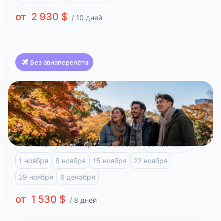
от 2 930 $
/ 10 дней
Без авиаперелёта
Япония
Токио, 8 дней
Токио
Фудзи-Кавагучико
4 октября
11 октября
18 октября
25 октября
1 ноября
8 ноября
15 ноября
22 ноября
29 ноября
6 декабря
от 1 530 $
/ 8 дней