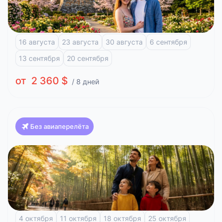
Осака)
Токио
Фудзи-Кавагучико
Атами
Киото
Осака
16 августа
23 августа
30 августа
6 сентября
13 сентября
20 сентября
от 2 360 $
/ 8 дней
Без авиаперелёта
Япония
Красоты Японии, Клёны (Токио-Токио)
Токио
Фудзи-Кавагучико
Киото
Арасияма
Хиросима
4 октября
11 октября
18 октября
25 октября