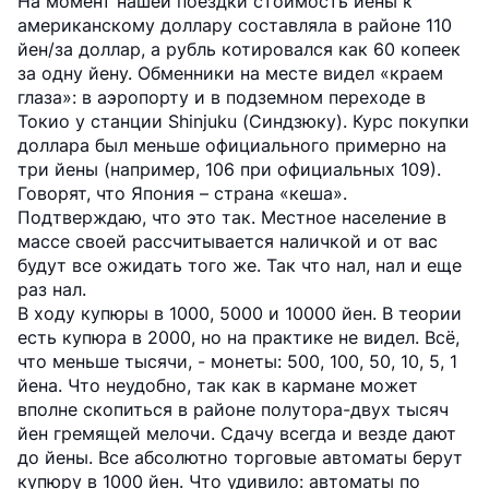
На момент нашей поездки стоимость йены к
американскому доллару составляла в районе 110
йен/за доллар, а рубль котировался как 60 копеек
за одну йену. Обменники на месте видел «краем
глаза»: в аэропорту и в подземном переходе в
Токио у станции Shinjuku (Синдзюку). Курс покупки
доллара был меньше официального примерно на
три йены (например, 106 при официальных 109).
Говорят, что Япония – страна «кеша».
Подтверждаю, что это так. Местное население в
массе своей рассчитывается наличкой и от вас
будут все ожидать того же. Так что нал, нал и еще
раз нал.
В ходу купюры в 1000, 5000 и 10000 йен. В теории
есть купюра в 2000, но на практике не видел. Всё,
что меньше тысячи, - монеты: 500, 100, 50, 10, 5, 1
йена. Что неудобно, так как в кармане может
вполне скопиться в районе полутора-двух тысяч
йен гремящей мелочи. Сдачу всегда и везде дают
до йены. Все абсолютно торговые автоматы берут
купюру в 1000 йен. Что удивило: автоматы по