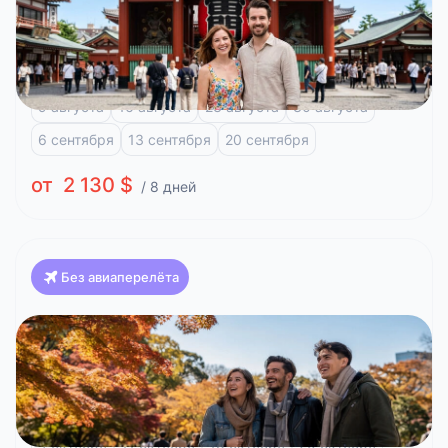
Япония
Токио, 8 дней и отдых на побережье
Токио
Фудзи-Кавагучико
Атами
9 августа
16 августа
23 августа
30 августа
6 сентября
13 сентября
20 сентября
от 2 130 $
/ 8 дней
Без авиаперелёта
Япония
Токио, 8 дней
Токио
Фудзи-Кавагучико
4 октября
11 октября
18 октября
25 октября