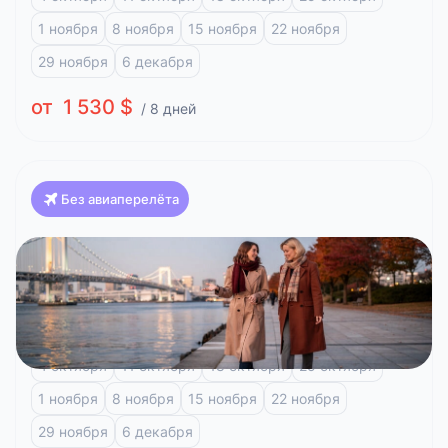
1 ноября
8 ноября
15 ноября
22 ноября
29 ноября
6 декабря
от 1 530 $
/ 8 дней
Без авиаперелёта
Япония
Классика Японии, Клёны (Токио-Осака)
Токио
Фудзи-Кавагучико
Киото
Арасияма
4 октября
11 октября
18 октября
25 октября
1 ноября
8 ноября
15 ноября
22 ноября
29 ноября
6 декабря