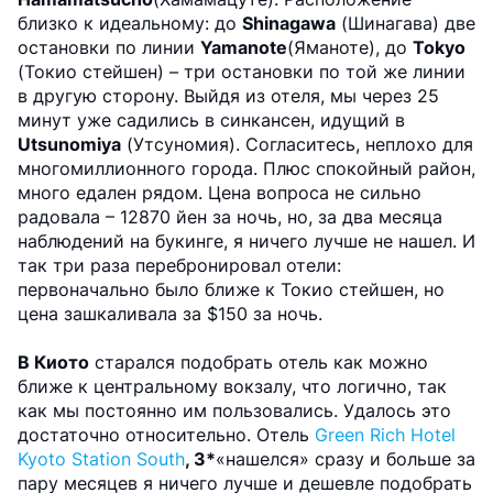
близко к идеальному: до
Shinagawa
(Шинагава) две
остановки по линии
Yamanote
(Яманоте), до
Tokyo
(Токио стейшен) – три остановки по той же линии
в другую сторону. Выйдя из отеля, мы через 25
минут уже садились в синкансен, идущий в
Utsunomiya
(Утсуномия). Согласитесь, неплохо для
многомиллионного города. Плюс спокойный район,
много едален рядом. Цена вопроса не сильно
радовала – 12870 йен за ночь, но, за два месяца
наблюдений на букинге, я ничего лучше не нашел. И
так три раза перебронировал отели:
первоначально было ближе к Токио стейшен, но
цена зашкаливала за $150 за ночь.
В Киото
старался подобрать отель как можно
ближе к центральному вокзалу, что логично, так
как мы постоянно им пользовались. Удалось это
достаточно относительно. Отель
Green Rich Hotel
Kyoto Station South
, 3*
«нашелся» сразу и больше за
пару месяцев я ничего лучше и дешевле подобрать