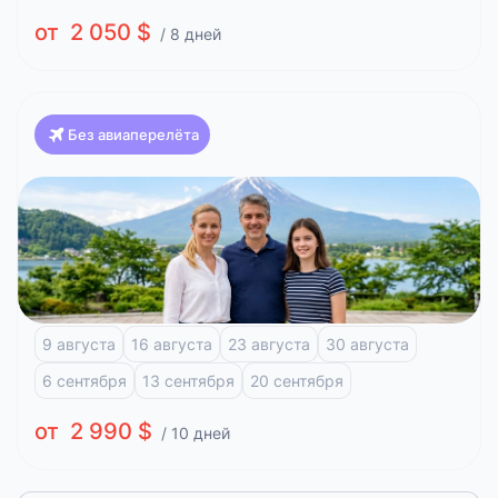
от 2 050 $
/ 8 дней
Без авиаперелёта
Япония
Красоты Японии и отдых на побережье (Токио-
Токио)
Токио
Фудзи-Кавагучико
Атами
Киото
Хиросима
9 августа
16 августа
23 августа
30 августа
6 сентября
13 сентября
20 сентября
от 2 990 $
/ 10 дней