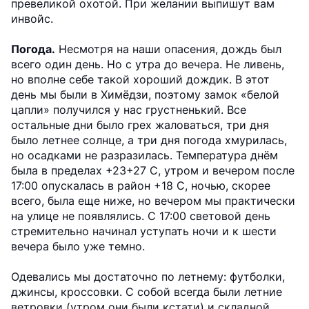
превеликой охотой. При желании выпишут вам
инвойс.
Погода.
Несмотря на наши опасения, дождь был
всего один день. Но с утра до вечера. Не ливень,
но вполне себе такой хороший дождик. В этот
день мы были в Химёдзи, поэтому замок «белой
цапли» получился у нас грустненький. Все
остальные дни было грех жаловаться, три дня
было летнее солнце, а три дня погода хмурилась,
но осадками не разразилась. Температура днём
была в пределах +23+27 С, утром и вечером после
17:00 опускалась в район +18 С, ночью, скорее
всего, была еще ниже, но вечером мы практически
на улице не появлялись. С 17:00 световой день
стремительно начинал уступать ночи и к шести
вечера было уже темно.
Одевались мы достаточно по летнему: футболки,
джинсы, кроссовки. С собой всегда были летние
ветровки (утром они были кстати) и складной