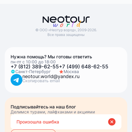
© ООО «Неотур ворлд», 2009‑2026.
Все права защищены
Нужна помощь? Мы готовы ответить
пн-пт с 10:00 до 18:00
+7 (812) 389-62-55
+7 (499) 648-62-55
Санкт-Петербург
Москва
neotour.world@yandex.ru
Скопировать email
Подписывайтесь на наш блог
Делимся турами, лайфхаками и акциями
Вве
Вы подписались
Произошла ошибка
эле
почт