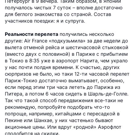
Петербург в 9 вечера. Таким образом, в Японии
получалось чистых 7 суток – вполне достаточно
для беглого знакомства со страной. Состав
участников поездки: я и супруга.
Реальности перелета
получились несколько
другие: Air France «подкузьмила» за две недели до
вылета отменой рейса и шестичасовой стыковкой
(вместо двух с половиной) в Париже с прибытием
в Токио в 8:35 уже в аэропорт Нарита, чем украло
у нас почти полдня времени. К счастью, других
сюрпризов не было, но таки 12-ти часовой перелет
Париж-Токио достаточно выматывает, особенно,
если перед этим три часа лететь до Парижа из
Питера, а потом 6 часов сидеть в Шарль-де-Голле.
Так что такой способ передвижения все-таки не
рекомендую, попробуйте подобрать что-то
попроще, например, китайцами с пересадкой в
Пекине или Шанхае, у них частенько бывают
акционные цены. Или вдруг «родной» Аэрофлот
сподобится на скидки.