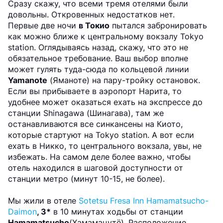
Сразу скажу, что всеми тремя отелями были
довольны. Откровенных недостатков нет.
Первые две ночи
в Токио
пытался забронировать
как можно ближе к центральному вокзалу Tokyo
station. Оглядываясь назад, скажу, что это не
обязательное требование. Ваш выбор вполне
может гулять туда-сюда по кольцевой линии
Yamanote
(Яманоте) на пару-тройку остановок.
Если вы прибываете в аэропорт Нарита, то
удобнее может оказаться ехать на экспрессе до
станции Shinagawa (Шинагава), там же
останавливаются все синкансены на Киото,
которые стартуют на Tokyo station. А вот если
ехать в Никко, то центрального вокзала, увы, не
избежать. На самом деле более важно, чтобы
отель находился в шаговой доступности от
станции метро (минут 10-15, не более).
Мы жили в отеле
Sotetsu Fresa Inn Hamamatsucho-
Daimon
, 3*
в 10 минутах ходьбы от станции
Hamamatsucho
(Хамамацутё). Расположение