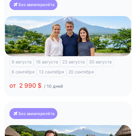
Без авиаперелёта
Япония
Красоты Японии и отдых на побережье (Токио-
Токио)
Токио
Фудзи-Кавагучико
Атами
Киото
Хиросима
9 августа
16 августа
23 августа
30 августа
6 сентября
13 сентября
20 сентября
от 2 990 $
/ 10 дней
Без авиаперелёта
Япония