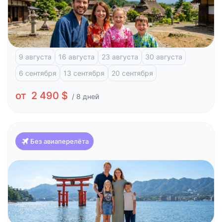
Классика Японии и отдых на побережье (Токио-
Токио)
Токио
Фудзи-Кавагучико
Атами
Киото
9 августа
16 августа
23 августа
30 августа
6 сентября
13 сентября
20 сентября
от 2 490 $
/ 8 дней
Без авиаперелёта
Япония
Красоты Японии и отдых на побережье (Токио-
Осака)
Токио
Фудзи-Кавагучико
Атами
Киото