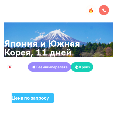
Япония и Южная
Корея, 11 дней
Япония
Без авиаперелёта
Круиз
Йокогама
Тоба
Осака
Киото
Коти
Хиросима
Пусан
Нагасаки
Симидзу
Цена по запросу