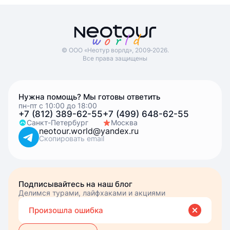
© ООО «Неотур ворлд», 2009‑2026.
Все права защищены
Нужна помощь? Мы готовы ответить
пн-пт с 10:00 до 18:00
+7 (812) 389-62-55
+7 (499) 648-62-55
Санкт-Петербург
Москва
neotour.world@yandex.ru
Скопировать email
Подписывайтесь на наш блог
Делимся турами, лайфхаками и акциями
Вве
Вы подписались
Произошла ошибка
эле
почт