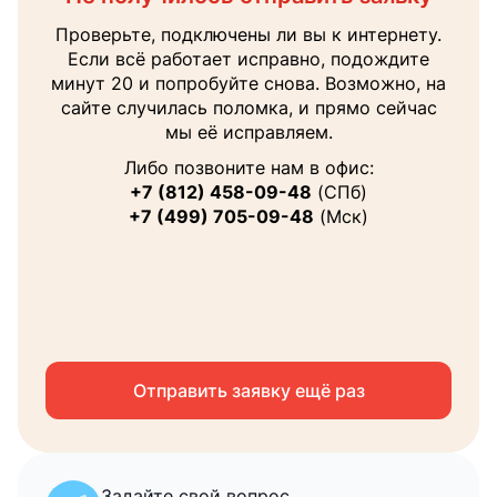
Наш менеджер поможет вам с выбором тура
Проверьте, подключены ли вы к интернету.
В ближайшее время перезвоним на
и ответит на все интересующие вопросы.
Если всё работает исправно, подождите
указанный вами номер
минут 20 и попробуйте снова. Возможно, на
Ваше
сайте случилась поломка, и прямо сейчас
имя
мы её исправляем.
Теле
Либо позвоните нам в офис:
+7 (812) 458-09-48
(СПб)
+7 (499) 705-09-48
(Мск)
Email
Я соглашаюсь на
обработку персональных
данных
Отправить заявку ещё раз
Запросить консультацию
Задайте свой вопрос