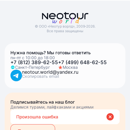
© ООО «Неотур ворлд», 2009‑2026.
Все права защищены
Нужна помощь? Мы готовы ответить
пн-пт с 10:00 до 18:00
+7 (812) 389-62-55
+7 (499) 648-62-55
Санкт-Петербург
Москва
neotour.world@yandex.ru
Скопировать email
Подписывайтесь на наш блог
Делимся турами, лайфхаками и акциями
Вве
Вы подписались
Произошла ошибка
эле
почт