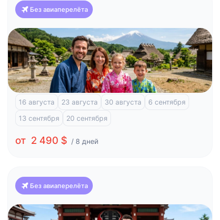
Без авиаперелёта
Япония
Классика Японии и отдых на побережье (Токио-
Токио)
Токио
Фудзи-Кавагучико
Атами
Киото
16 августа
23 августа
30 августа
6 сентября
13 сентября
20 сентября
от 2 490 $
/ 8 дней
Без авиаперелёта
Япония