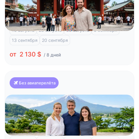
Токио, 8 дней и отдых на побережье
Токио
Фудзи-Кавагучико
Атами
16 августа
23 августа
30 августа
6 сентября
13 сентября
20 сентября
от 2 130 $
/ 8 дней
Без авиаперелёта
Япония
Красоты Японии и отдых на побережье (Токио-
Токио)
Токио
Фудзи-Кавагучико
Атами
Киото
Хиросима