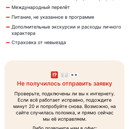
Международный перелёт
Питание, не указанное в программе
Дополнительные экскурсии и расходы личного
характера
Страховка от невыезда
Не получилось отправить заявку
Заявка направлена менеджеру
Получите консультацию
Наш менеджер поможет вам с выбором тура
Проверьте, подключены ли вы к интернету.
В ближайшее время перезвоним на
и ответит на все интересующие вопросы.
Если всё работает исправно, подождите
указанный вами номер
минут 20 и попробуйте снова. Возможно, на
Ваше
сайте случилась поломка, и прямо сейчас
имя
мы её исправляем.
Теле
Либо позвоните нам в офис: