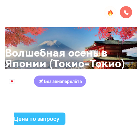
Волшебная осень в
Японии (Токио-Токио)
Япония
Без авиаперелёта
Токио
Фудзи-Кавагучико
Осака
Киото
Хиросима
Цена по запросу