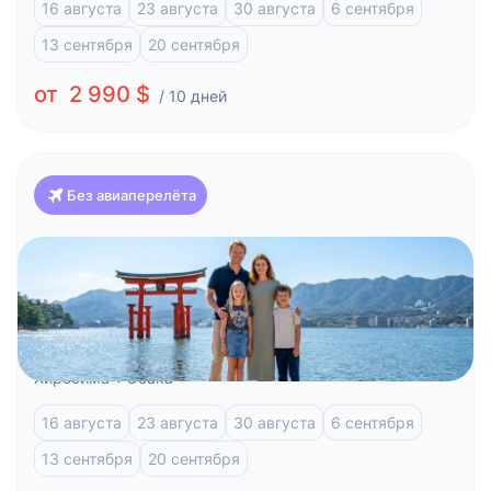
16 августа
23 августа
30 августа
6 сентября
13 сентября
20 сентября
от 2 990 $
/ 10 дней
Без авиаперелёта
Япония
Красоты Японии и отдых на побережье (Токио-
Осака)
Токио
Фудзи-Кавагучико
Атами
Киото
Хиросима
Осака
16 августа
23 августа
30 августа
6 сентября
13 сентября
20 сентября