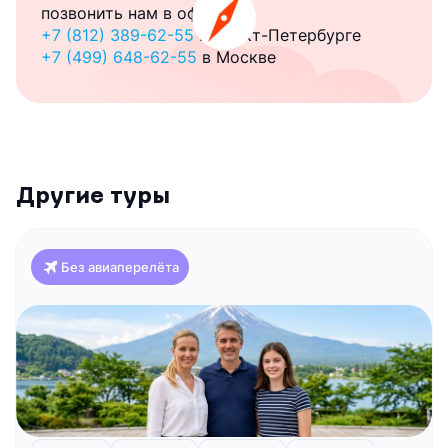
позвонить нам в офис:
+7 (812) 389-62-55
в Санкт-Петербурге
+7 (499) 648-62-55
в Москве
Другие туры
Без авиаперелёта
Япония
Красоты Японии и отдых на побережье (Токио-
Токио)
Токио
Фудзи-Кавагучико
Атами
Киото
Хиросима