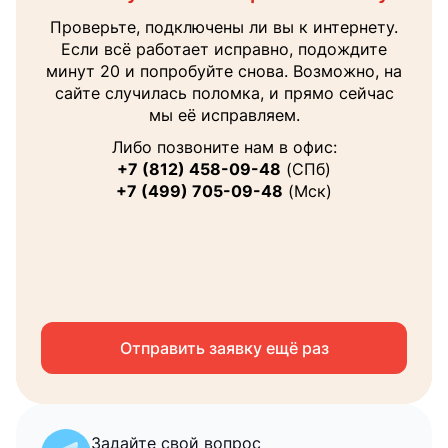
Наш менеджер поможет вам с выбором тура
Проверьте, подключены ли вы к интернету.
В ближайшее время перезвоним на
и ответит на все интересующие вопросы.
Если всё работает исправно, подождите
указанный вами номер
минут 20 и попробуйте снова. Возможно, на
Ваше
сайте случилась поломка, и прямо сейчас
имя
мы её исправляем.
Теле
Либо позвоните нам в офис:
+7 (812) 458-09-48
(СПб)
+7 (499) 705-09-48
(Мск)
Email
Я соглашаюсь на
обработку персональных
данных
Отправить заявку ещё раз
Запросить консультацию
Задайте свой вопрос