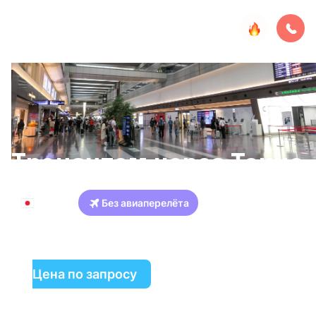
Транзитом через Токио
Япония
Без авиаперелёта
Токио
Цена по запросу