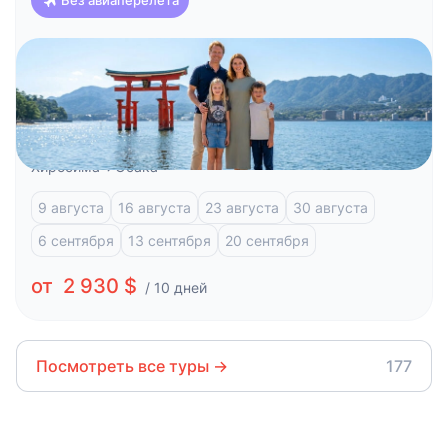
Япония
Красоты Японии и отдых на побережье (Токио-
Осака)
Токио
Фудзи-Кавагучико
Атами
Киото
Хиросима
Осака
9 августа
16 августа
23 августа
30 августа
6 сентября
13 сентября
20 сентября
от 2 930 $
/ 10 дней
Посмотреть все туры
→
177