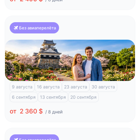
Без авиаперелёта
Япония
Классика Японии и отдых на побережье (Токио-
Осака)
Токио
Фудзи-Кавагучико
Атами
Киото
Осака
9 августа
16 августа
23 августа
30 августа
6 сентября
13 сентября
20 сентября
от 2 360 $
/ 8 дней
Без авиаперелёта