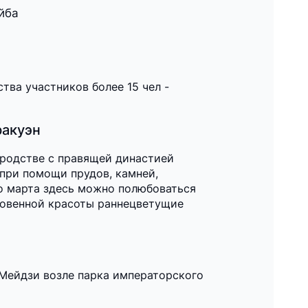
йба
тва участников более 15 чел -
ракуэн
 родстве с правящей династией
при помощи прудов, камней,
до марта здесь можно полюбоваться
кновенной красоты раннецветущие
 Мейдзи возле парка императорского