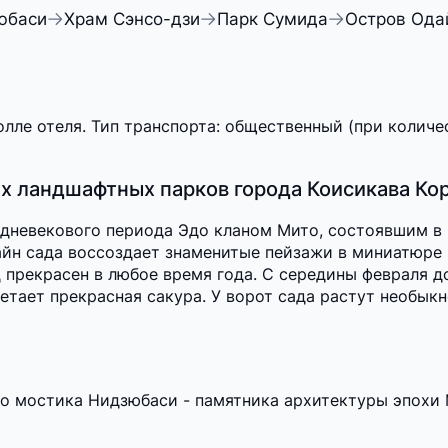
юбаси
Храм Сэнсо-дзи
Парк Сумида
Остров Ода
лле отеля. Тип транспорта: общественный (при количес
х ландшафтных парков города Коисикава Ко
едневекового периода Эдо кланом Мито, состоявшим в
айн сада воссоздает знаменитые пейзажи в миниатюре 
 прекрасен в любое время года. С середины февраля 
ветает прекрасная сакура. У ворот сада растут необы
го мостика Нидзюбаси - памятника архитектуры эпохи