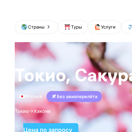
+
Страны
Туры
Услуги
Токио, Сакур
Япония
Без авиаперелёта
Токио
Хаконе
Цена по запросу