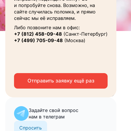
Ваше
и попробуйте снова. Возможно, на
имя
сайте случилась поломка, и прямо
сейчас мы её исправляем.
Телефон
Либо позвоните нам в офис:
+7 (812) 458-09-48
(Санкт-Петербург)
Email
+7 (499) 705-09-48
(Москва)
Я соглашаюсь на
обработку персональных
данных
Отправить заявку ещё раз
Запросить консультацию
Задайте свой вопрос
нам в телеграм
Спросить