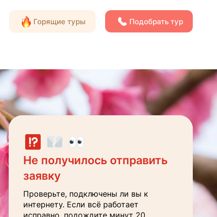
Горящие туры
Подобрать тур
Блог
Документы
Neotour
Контакты
Получите консультацию
Заявка направлена
Не получилось отправить
менеджеру
заявку
Наш менеджер поможет вам с
выбором тура и ответит на все
В ближайшее время перезвоним на
Проверьте, подключены ли вы к
интересующие вопросы.
указанный вами номер
интернету. Если всё работает
исправно, подождите минут 20