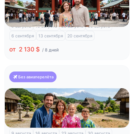
Токио, 8 дней и отдых на побережье
Токио
Фудзи-Кавагучико
Атами
9 августа
16 августа
23 августа
30 августа
6 сентября
13 сентября
20 сентября
от 2 130 $
/ 8 дней
Без авиаперелёта
Япония
Классика Японии и отдых на побережье (Токио-
Токио)
Токио
Фудзи-Кавагучико
Атами
Киото
9 августа
16 августа
23 августа
30 августа