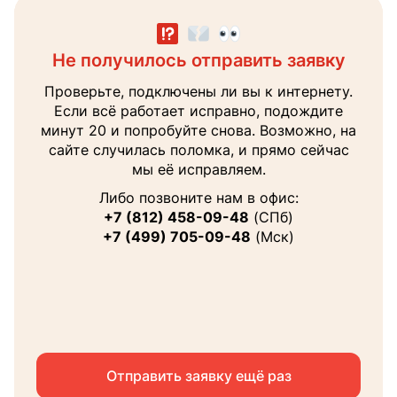
Не получилось отправить заявку
Заявка направлена менеджеру
Получите консультацию
Наш менеджер поможет вам с выбором тура
Проверьте, подключены ли вы к интернету.
В ближайшее время перезвоним на
и ответит на все интересующие вопросы.
Если всё работает исправно, подождите
указанный вами номер
минут 20 и попробуйте снова. Возможно, на
Ваше
сайте случилась поломка, и прямо сейчас
имя
мы её исправляем.
Теле
Либо позвоните нам в офис:
+7 (812) 458-09-48
(СПб)
+7 (499) 705-09-48
(Мск)
Email
Я соглашаюсь на
обработку персональных
данных
Отправить заявку ещё раз
Запросить консультацию