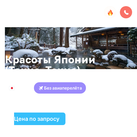
Красоты Японии
(Токио-Токио)
Япония
Без авиаперелёта
Токио
Фудзи-Хаконе
Киото
Хиросима
Цена по запросу