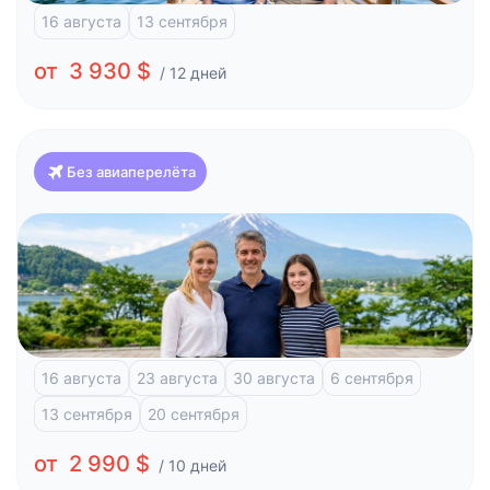
16 августа
13 сентября
от 3 930 $
/ 12 дней
Без авиаперелёта
Япония
Красоты Японии и отдых на побережье (Токио-
Токио)
Токио
Фудзи-Кавагучико
Атами
Киото
Хиросима
16 августа
23 августа
30 августа
6 сентября
13 сентября
20 сентября
от 2 990 $
/ 10 дней