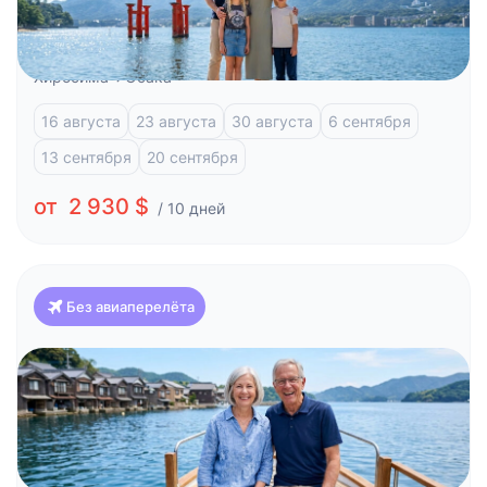
Красоты Японии и отдых на побережье (Токио-
Осака)
Токио
Фудзи-Кавагучико
Атами
Киото
Хиросима
Осака
16 августа
23 августа
30 августа
6 сентября
13 сентября
20 сентября
от 2 930 $
/ 10 дней
Без авиаперелёта
Япония
Путешествие по Японии
Токио
Фудзи-Кавагучико
Атами
Киото
Хиросима
Кобэ
Киносаки
Аманохасидате