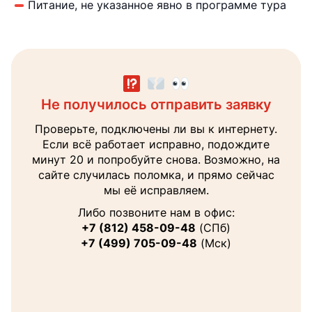
Питание, не указанное явно в программе тура
Не получилось отправить заявку
Заявка направлена менеджеру
Получите консультацию
Наш менеджер поможет вам с выбором тура
Проверьте, подключены ли вы к интернету.
В ближайшее время перезвоним на
и ответит на все интересующие вопросы.
Если всё работает исправно, подождите
указанный вами номер
минут 20 и попробуйте снова. Возможно, на
Ваше
сайте случилась поломка, и прямо сейчас
имя
мы её исправляем.
Теле
Либо позвоните нам в офис:
+7 (812) 458-09-48
(СПб)
+7 (499) 705-09-48
(Мск)
Email
Я соглашаюсь на
обработку персональных