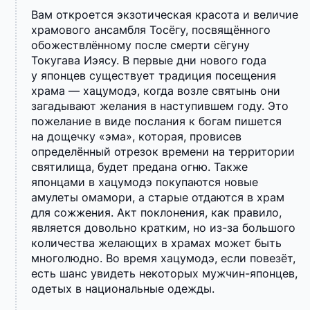
Вам откроется экзотическая красота и величие
храмового ансамбля Тосёгу, посвящённого
обожествлённому после смерти сёгуну
Токугава Иэясу. В первые дни нового года
у японцев существует традиция посещения
храма — хацумодэ, когда возле святынь они
загадывают желания в наступившем году. Это
пожелание в виде послания к богам пишется
на дощечку «эма», которая, провисев
определённый отрезок времени на территории
святилища, будет предана огню. Также
японцами в хацумодэ покупаются новые
амулеты омамори, а старые отдаются в храм
для сожжения. Акт поклонения, как правило,
является довольно кратким, но из-за большого
количества желающих в храмах может быть
многолюдно. Во время хацумодэ, если повезёт,
есть шанс увидеть некоторых мужчин-японцев,
одетых в национальные одежды.