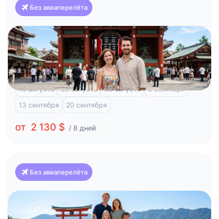
Без авиаперелёта
Япония
Токио, 8 дней и отдых на побережье
Токио
Фудзи-Кавагучико
Атами
16 августа
23 августа
30 августа
6 сентября
13 сентября
20 сентября
от 2 130 $
/ 8 дней
Без авиаперелёта
Япония