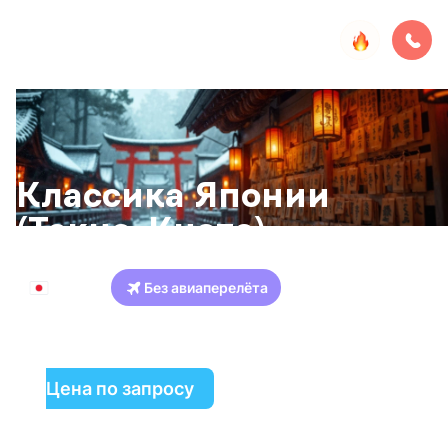
Классика Японии
(Токио-Киото)
Япония
Без авиаперелёта
Токио
Никко
Кинугава
Киото
Цена по запросу