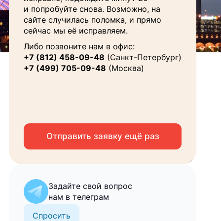
Ваше
и попробуйте снова. Возможно, на
имя
сайте случилась поломка, и прямо
сейчас мы её исправляем.
Телефон
Либо позвоните нам в офис:
+7 (812) 458-09-48
(Санкт-Петербург)
Email
+7 (499) 705-09-48
(Москва)
Я соглашаюсь на
обработку персональных
данных
Отправить заявку ещё раз
Запросить консультацию
Задайте свой вопрос
нам в телеграм
Спросить