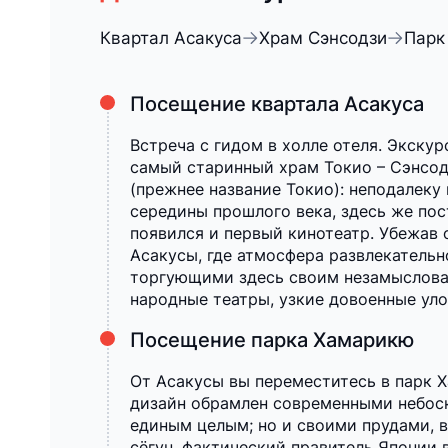
Квартал Асакуса
Храм Сэнсодзи
Парк
Посещение квартала Асакуса
Встреча с гидом в холле отеля. Экскур
самый старинный храм Токио – Сэнсод
(прежнее название Токио): неподалек
середины прошлого века, здесь же пос
появился и первый кинотеатр. Убежав 
Асакусы, где атмосфера развлекательн
торгующими здесь своим незамысловат
народные театры, узкие довоенные ул
Посещение парка Хамарикю
От Асакусы вы переместитесь в парк 
дизайн обрамлен современными небоск
единым целым; но и своими прудами, в
сёгун, фактический правитель Японии 