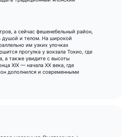
тров, а сейчас фешенебельный район,
ь душой и телом. На широкой
раллельно им узких улочках
шится прогулка у вокзала Токио, где
а, а также увидите с высоты
нца XIX — начала XX века, где
айон дополнился и современными