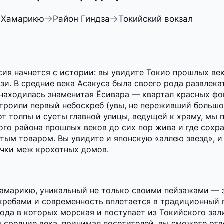
 Хамарикю
Район Гиндза
Токийский вокзал
сия начнется с истории: вы увидите Токио прошлых век
зи. В средние века Асакуса была своего рода развлек
у находилась знаменитая Ёсивара — квартал красных ф
троили первый небоскреб (увы, не переживший большое
от толпы и суеты главной улицы, ведущей к храму, мы
ого района прошлых веков до сих пор жива и где сохр
ым товаром. Вы увидите и японскую «аллею звезд», и 
очки меж крохотных домов.
Хамарикю, уникальный не только своими пейзажами —
ребами и современность вплетается в традиционный п
ода в которых морская и поступает из Токийского зали
в средние века, принимал посетителей, вы сможете от