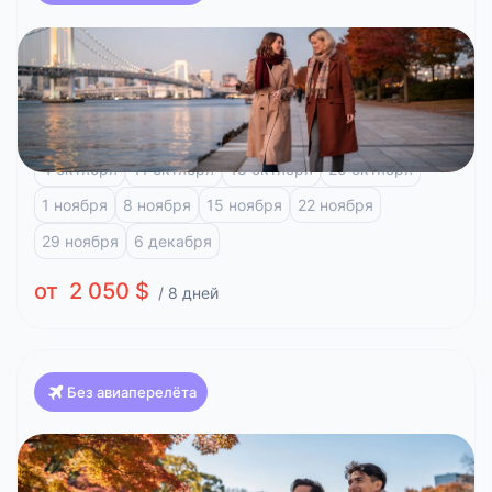
Япония
Классика Японии, Клёны (Токио-Осака)
Токио
Фудзи-Кавагучико
Киото
Арасияма
4 октября
11 октября
18 октября
25 октября
1 ноября
8 ноября
15 ноября
22 ноября
29 ноября
6 декабря
от 2 050 $
/ 8 дней
Без авиаперелёта
Япония