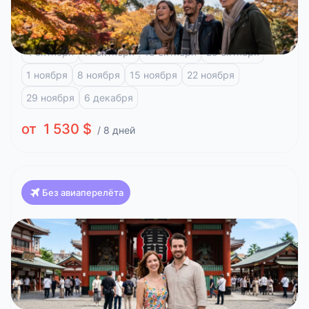
Токио, 8 дней
Токио
Фудзи-Кавагучико
4 октября
11 октября
18 октября
25 октября
1 ноября
8 ноября
15 ноября
22 ноября
29 ноября
6 декабря
от 1 530 $
/ 8 дней
Без авиаперелёта
Япония
Токио, 8 дней и отдых на побережье
Токио
Фудзи-Кавагучико
Атами
9 августа
16 августа
23 августа
30 августа