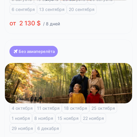
6 сентября
13 сентября
20 сентября
от 2 130 $
/ 8 дней
Без авиаперелёта
Япония
Красоты Японии, Клёны (Токио-Токио)
Токио
Фудзи-Кавагучико
Киото
Арасияма
Хиросима
4 октября
11 октября
18 октября
25 октября
1 ноября
8 ноября
15 ноября
22 ноября
29 ноября
6 декабря