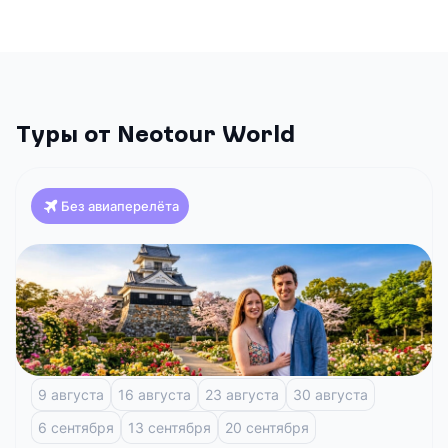
Туры от Neotour World
Без авиаперелёта
Япония
Классика Японии и отдых на побережье (Токио-
Осака)
Токио
Фудзи-Кавагучико
Атами
Киото
Осака
9 августа
16 августа
23 августа
30 августа
6 сентября
13 сентября
20 сентября