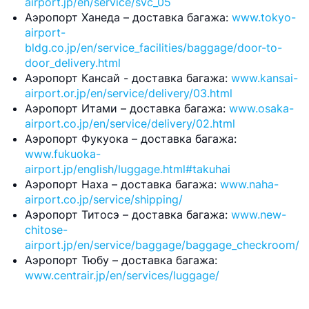
airport.jp/en/service/svc_05
Аэропорт Ханеда – доставка багажа:
www.tokyo-
airport-
bldg.co.jp/en/service_facilities/baggage/door-to-
door_delivery.html
Аэропорт Кансай - доставка багажа:
www.kansai-
airport.or.jp/en/service/delivery/03.html
Аэропорт Итами – доставка багажа:
www.osaka-
airport.co.jp/en/service/delivery/02.html
Аэропорт Фукуока – доставка багажа:
www.fukuoka-
airport.jp/english/luggage.html#takuhai
Аэропорт Наха – доставка багажа:
www.naha-
airport.co.jp/service/shipping/
Аэропорт Титосэ – доставка багажа:
www.new-
chitose-
airport.jp/en/service/baggage/baggage_checkroom/
Аэропорт Тюбу – доставка багажа:
www.centrair.jp/en/services/luggage/