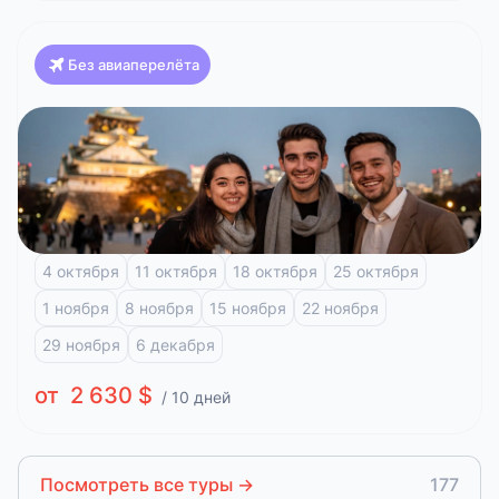
Без авиаперелёта
Япония
Красоты Японии, Клёны (Токио-Осака)
Токио
Фудзи-Кавагучико
Киото
Арасияма
Хиросима
4 октября
11 октября
18 октября
25 октября
1 ноября
8 ноября
15 ноября
22 ноября
29 ноября
6 декабря
от 2 630 $
/ 10 дней
Посмотреть все туры
→
177