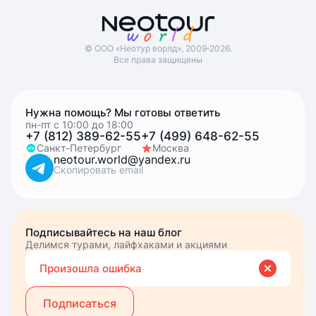
© ООО «Неотур ворлд», 2009‑2026.
Все права защищены
Нужна помощь? Мы готовы ответить
пн-пт с 10:00 до 18:00
+7 (812) 389-62-55
+7 (499) 648-62-55
Санкт-Петербург
Москва
neotour.world@yandex.ru
Скопировать email
Подписывайтесь на наш блог
Делимся турами, лайфхаками и акциями
Вве
Вы подписались
Произошла ошибка
эле
почт
Подписаться