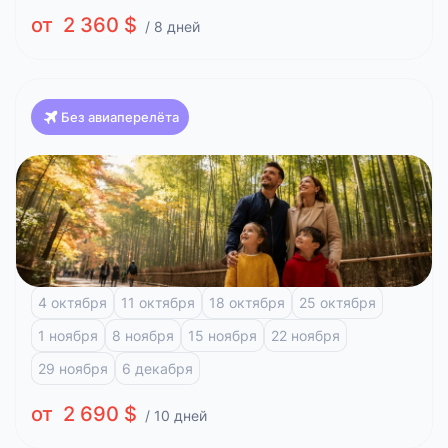
от 2 360 $
/ 8 дней
Без авиаперелёта
Япония
Красоты Японии, Клёны (Токио-Токио)
Токио
Фудзи-Кавагучико
Киото
Арасияма
Хиросима
4 октября
11 октября
18 октября
25 октября
1 ноября
8 ноября
15 ноября
22 ноября
29 ноября
6 декабря
от 2 690 $
/ 10 дней